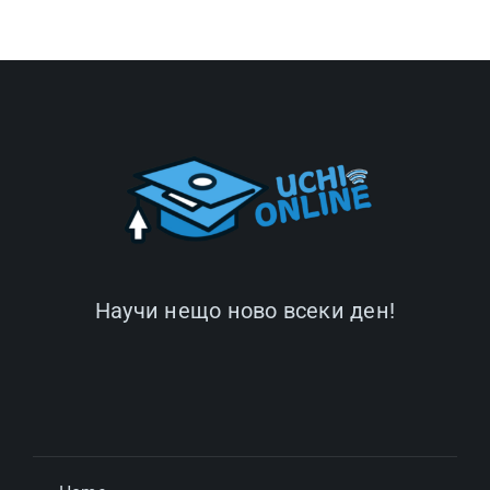
Научи нещо ново всеки ден!