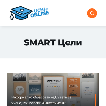
Skip
to
content
SMART Цели
Неформално образование,Съвети за
учене,Технологии и Инструменти