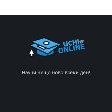
Научи нещо ново всеки ден!