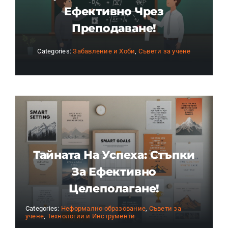
Ефективно Чрез
Преподаване!
Categories:
Забавление и Хоби
,
Съвети за учене
Тайната На Успеха: Стъпки
За Ефективно
Целеполагане!
Categories:
Неформално образование
,
Съвети за
учене
,
Технологии и Инструменти