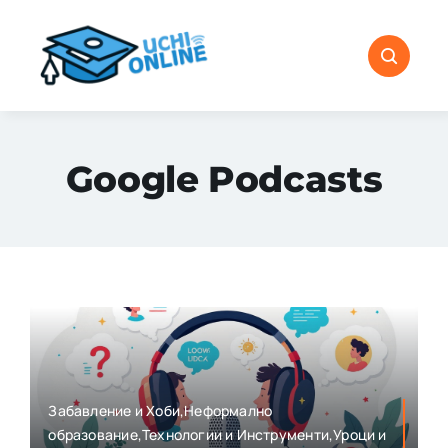
Skip
to
content
Google Podcasts
Забавление и Хоби,Неформално
образование,Технологии и Инструменти,Уроци и